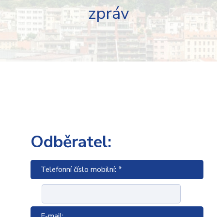
zpráv
Odběratel:
Telefonní číslo mobilní: *
E-mail: