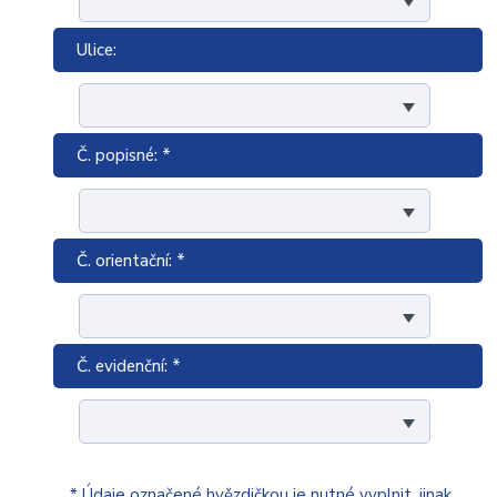
Ulice:
Č. popisné: *
Č. orientační: *
Č. evidenční: *
* Údaje označené hvězdičkou je nutné vyplnit, jinak