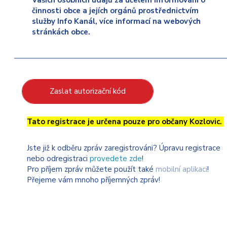
Vašich osobních údajů za účelem informování o
činnosti obce a jejích orgánů prostřednictvím
služby Info Kanál, více informací na webových
stránkách obce.
Zaslat autorizační kód
Tato registrace je určena pouze pro občany Kozlovic.
Jste již k odběru zpráv zaregistrováni? Úpravu registrace
nebo odregistraci
provedete zde
!
Pro příjem zpráv můžete použít také
mobilní aplikaci
!
Přejeme vám mnoho příjemných zpráv!