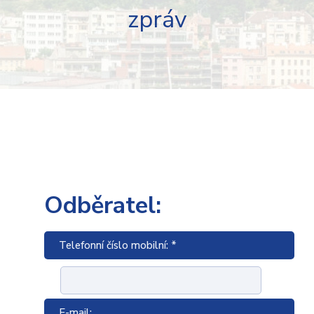
zpráv
Odběratel:
Telefonní číslo mobilní: *
E-mail: