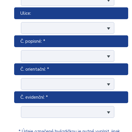
Ulice:
Č. popisné: *
Č. orientační: *
Č. evidenční: *
* Údaje označené hvězdičkou je nutné vyplnit, jinak