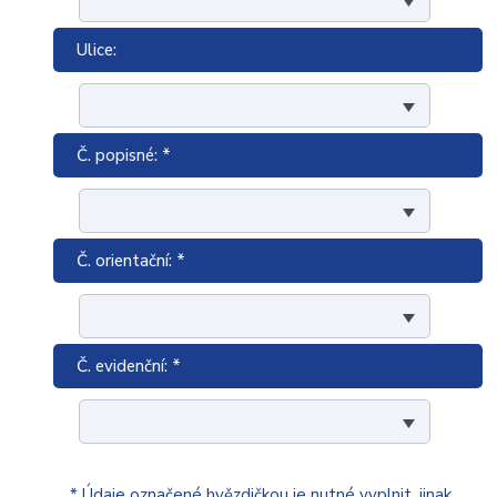
Ulice:
Č. popisné: *
Č. orientační: *
Č. evidenční: *
* Údaje označené hvězdičkou je nutné vyplnit, jinak