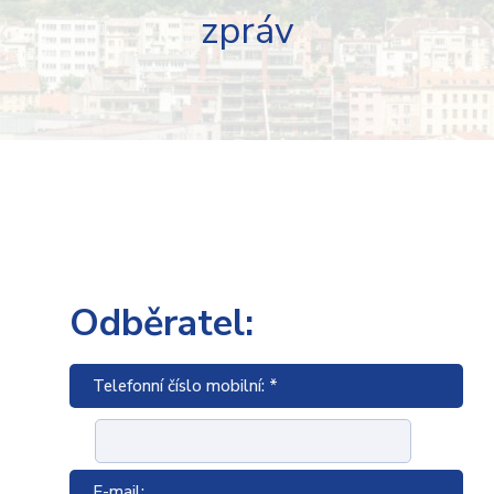
zpráv
Odběratel:
Telefonní číslo mobilní: *
E-mail: