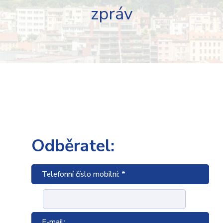
zpráv
Odběratel:
Telefonní číslo mobilní: *
E-mail: