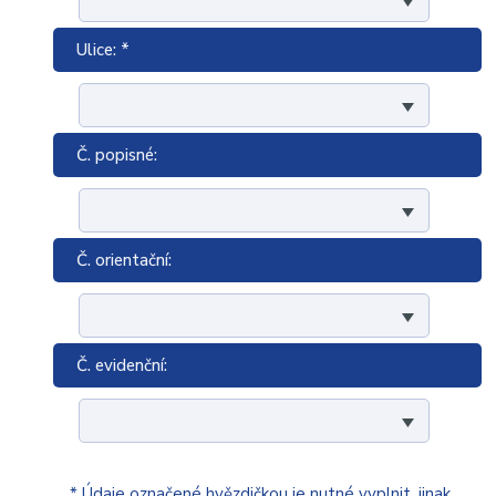
Ulice: *
Č. popisné:
Č. orientační:
Č. evidenční:
* Údaje označené hvězdičkou je nutné vyplnit, jinak