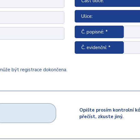
Část obce:
Ulice:
Č. popisné: *
Č. evidenční: *
emůže být registrace dokončena.
Opište prosím kontrolní k
přečíst, zkuste jiný.