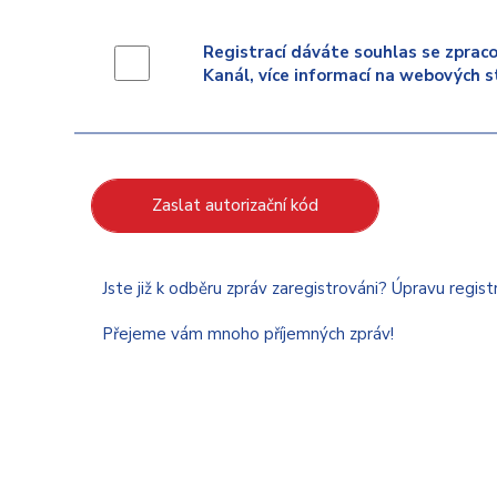
Registrací dáváte souhlas se zpraco
Kanál, více informací na webových s
Zaslat autorizační kód
Jste již k odběru zpráv zaregistrováni? Úpravu regis
Přejeme vám mnoho příjemných zpráv!