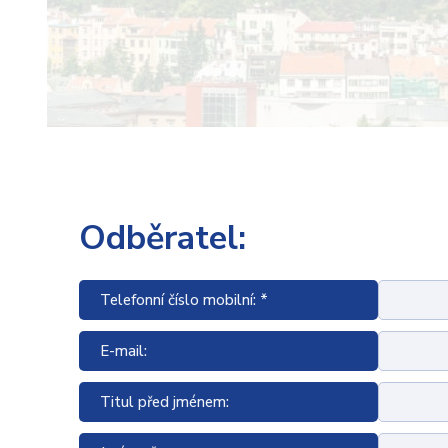
Odběratel:
Telefonní číslo mobilní: *
E-mail:
Titul před jménem: