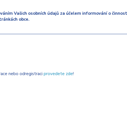
váním Vašich osobních údajů za účelem informování o činnosti
tránkách obce.
trace nebo odregistraci
provedete zde
!