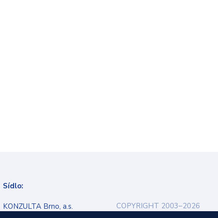
Sídlo:
COPYRIGHT 2003–2026
KONZULTA Brno, a.s.
Ochrana osobních údajů
Veveří 9, 602 00 Brno