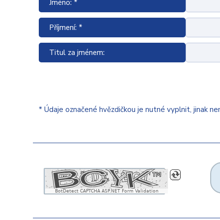
Jméno: *
Příjmení: *
Titul za jménem:
* Údaje označené hvězdičkou je nutné vyplnit, jinak n
BotDetect CAPTCHA ASP.NET Form Validation