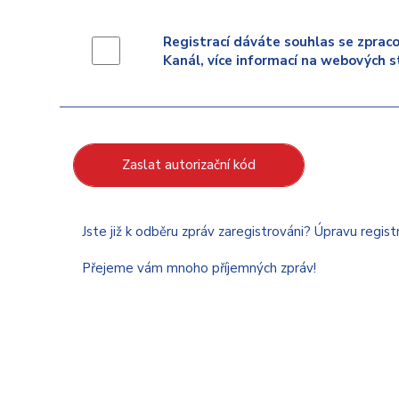
Registrací dáváte souhlas se zpraco
Kanál, více informací na webových s
Zaslat autorizační kód
Jste již k odběru zpráv zaregistrováni? Úpravu regis
Přejeme vám mnoho příjemných zpráv!