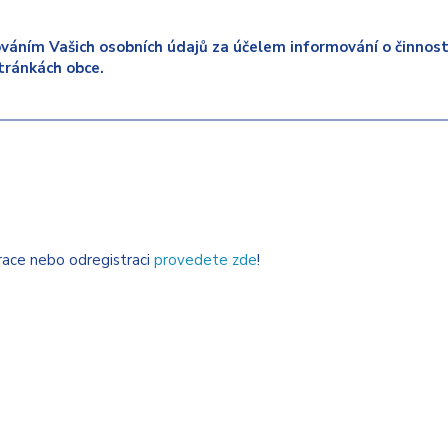
váním Vašich osobních údajů za účelem informování o činnosti
tránkách obce.
trace nebo odregistraci
provedete zde
!