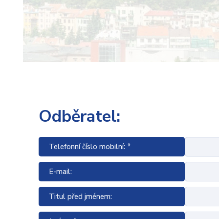
Odběratel:
Telefonní číslo mobilní: *
E-mail:
Titul před jménem: