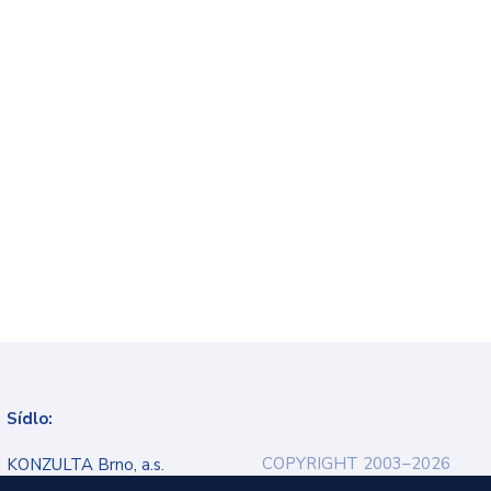
Sídlo:
COPYRIGHT 2003–2026
KONZULTA Brno, a.s.
Ochrana osobních údajů
Veveří 9, 602 00 Brno