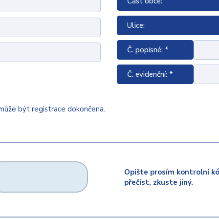
Část obce:
Ulice:
Č. popisné: *
Č. evidenční: *
emůže být registrace dokončena.
Opište prosím kontrolní k
přečíst, zkuste jiný.