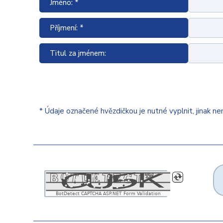
Jméno: *
Příjmení: *
Titul za jménem:
* Údaje označené hvězdičkou je nutné vyplnit, jinak n
BotDetect CAPTCHA ASP.NET Form Validation