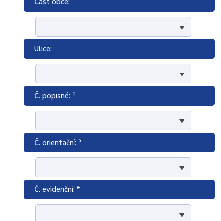
Část obce:
Ulice:
Č. popisné: *
Č. orientační: *
Č. evidenční: *