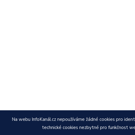
Na webu InfoKanál.cz nepoužíváme žádné cookies pro identif
technické cookies nezbytné pro funkčnost 