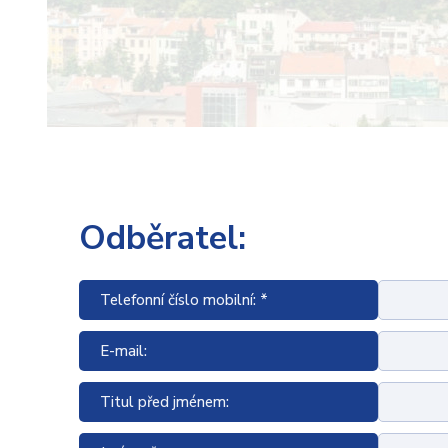
Odběratel:
Telefonní číslo mobilní: *
E-mail:
Titul před jménem: