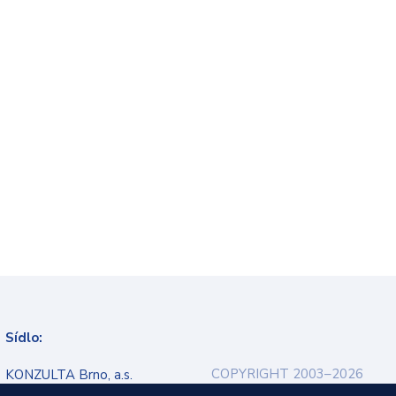
Sídlo:
COPYRIGHT 2003–2026
KONZULTA Brno, a.s.
Ochrana osobních údajů
Veveří 9, 602 00 Brno