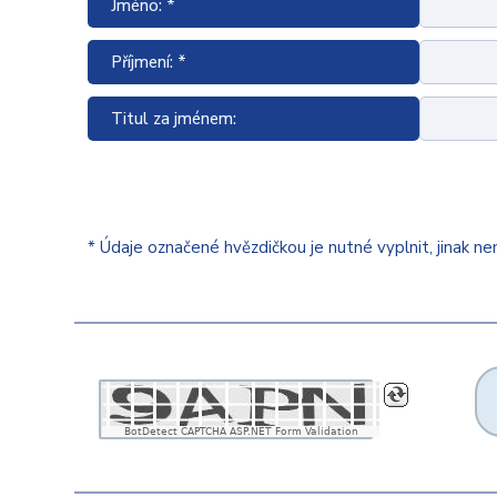
Jméno: *
Příjmení: *
Titul za jménem:
* Údaje označené hvězdičkou je nutné vyplnit, jinak n
BotDetect CAPTCHA ASP.NET Form Validation