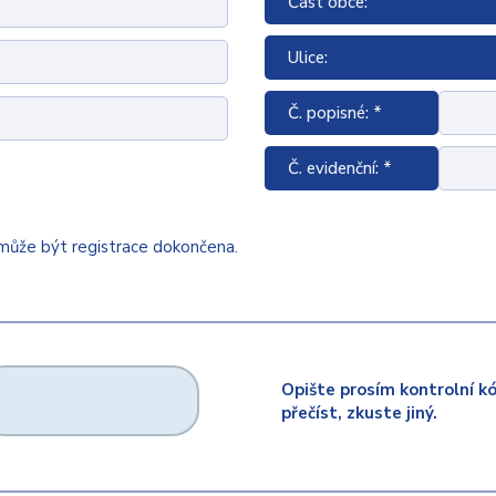
Část obce:
Ulice:
Č. popisné: *
Č. evidenční: *
emůže být registrace dokončena.
Opište prosím kontrolní k
přečíst, zkuste jiný.