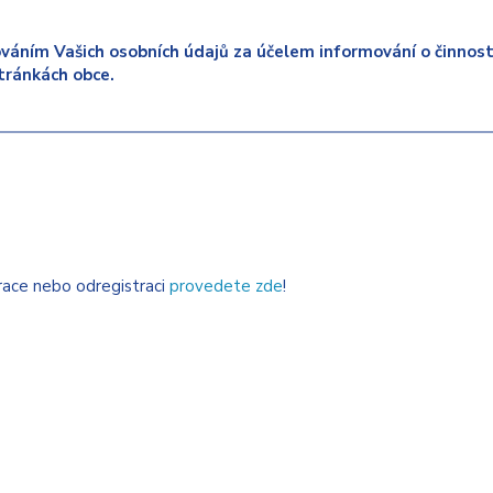
váním Vašich osobních údajů za účelem informování o činnosti
tránkách obce.
trace nebo odregistraci
provedete zde
!