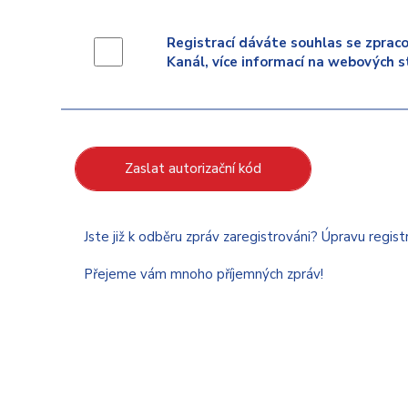
Registrací dáváte souhlas se zpraco
Kanál, více informací na webových s
Zaslat autorizační kód
Jste již k odběru zpráv zaregistrováni? Úpravu regis
Přejeme vám mnoho příjemných zpráv!