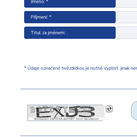
Jméno: *
Příjmení: *
Titul za jménem:
* Údaje označené hvězdičkou je nutné vyplnit, jinak n
BotDetect CAPTCHA ASP.NET Form Validation