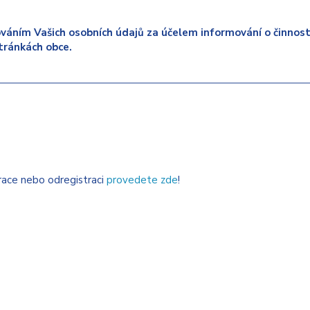
váním Vašich osobních údajů za účelem informování o činnosti
tránkách obce.
trace nebo odregistraci
provedete zde
!