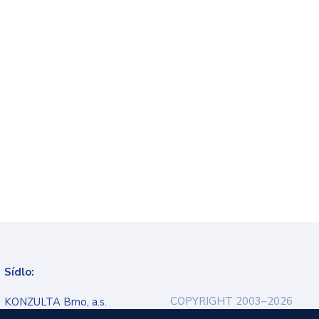
Sídlo:
COPYRIGHT 2003–2026
KONZULTA Brno, a.s.
Ochrana osobních údajů
Veveří 9, 602 00 Brno