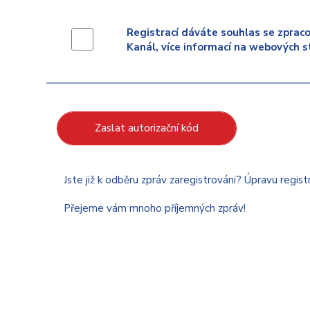
Registrací dáváte souhlas se zpraco
Kanál, více informací na webových s
Zaslat autorizační kód
Jste již k odběru zpráv zaregistrováni? Úpravu regis
Přejeme vám mnoho příjemných zpráv!