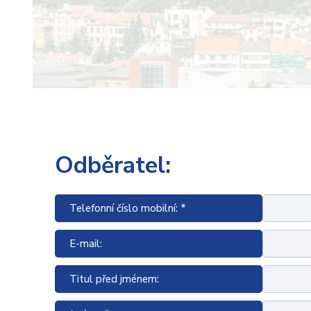
Odběratel:
Telefonní číslo mobilní: *
E-mail:
Titul před jménem: