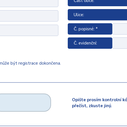
Část obce:
Ulice:
Č. popisné: *
Č. evidenční:
emůže být registrace dokončena.
Opište prosím kontrolní k
přečíst, zkuste jiný.