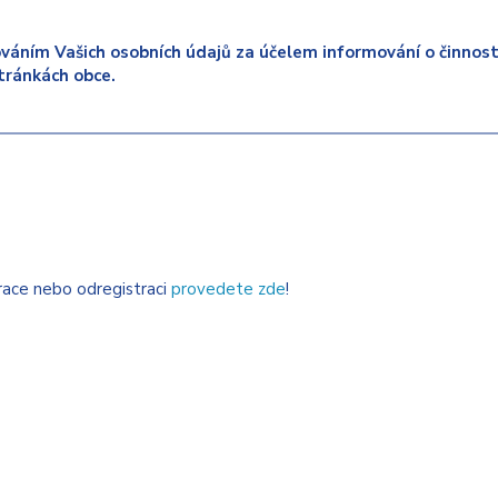
váním Vašich osobních údajů za účelem informování o činnosti
tránkách obce.
trace nebo odregistraci
provedete zde
!