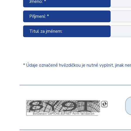
Jméno: *
Příjmení: *
Titul za jménem:
* Údaje označené hvězdičkou je nutné vyplnit, jinak n
BotDetect CAPTCHA ASP.NET Form Validation