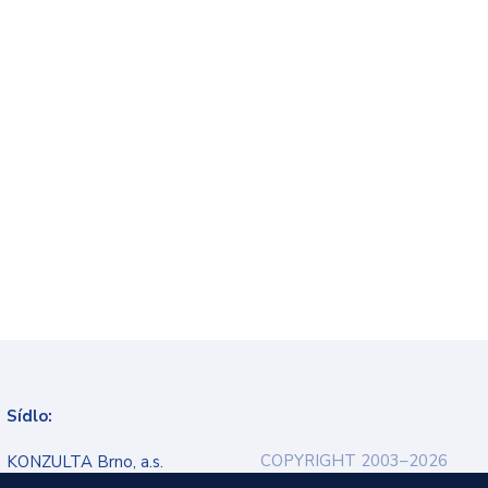
Sídlo:
COPYRIGHT 2003–2026
KONZULTA Brno, a.s.
Ochrana osobních údajů
Veveří 9, 602 00 Brno