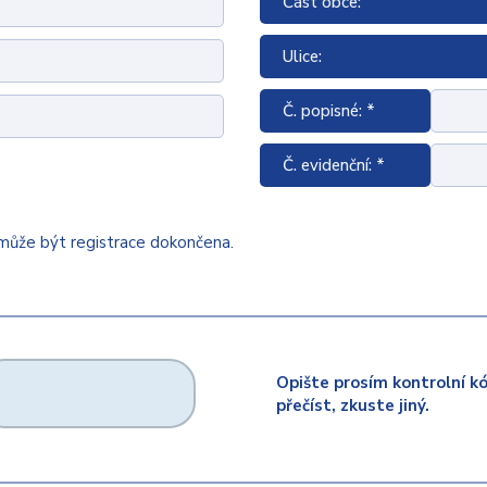
Část obce:
Ulice:
Č. popisné: *
Č. evidenční: *
emůže být registrace dokončena.
Opište prosím kontrolní k
přečíst, zkuste jiný.