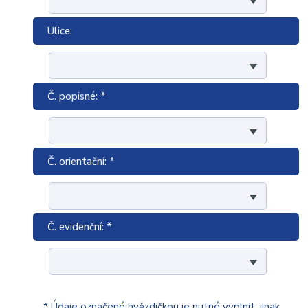
Ulice:
Č. popisné: *
Č. orientační: *
Č. evidenční: *
* Údaje označené hvězdičkou je nutné vyplnit, jinak