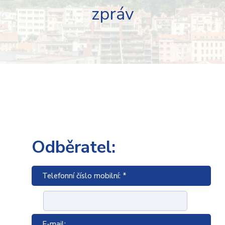
zpráv
Odběratel:
Telefonní číslo mobilní: *
E-mail: