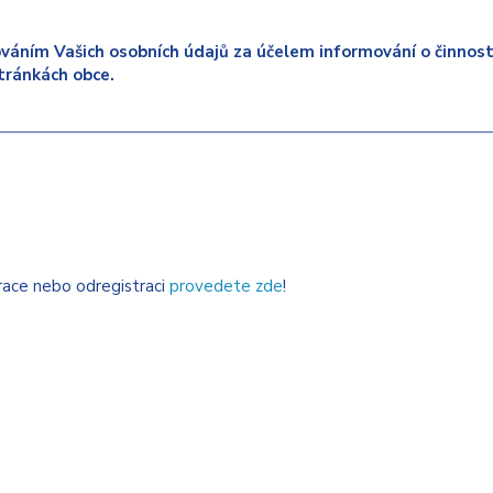
váním Vašich osobních údajů za účelem informování o činnosti
tránkách obce.
trace nebo odregistraci
provedete zde
!