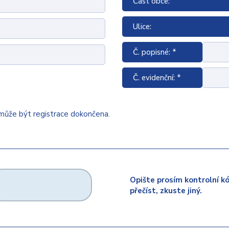
Část obce:
Ulice:
Č. popisné: *
Č. evidenční: *
emůže být registrace dokončena.
Opište prosím kontrolní k
přečíst, zkuste jiný.