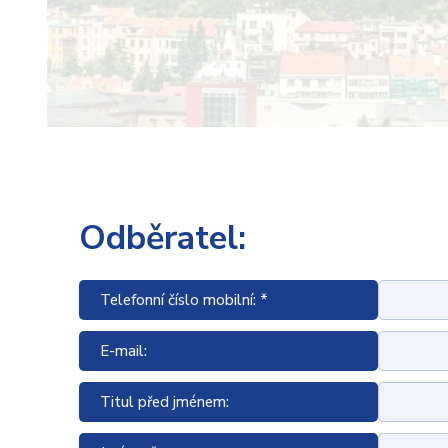
Odběratel:
Telefonní číslo mobilní: *
E-mail:
Titul před jménem: