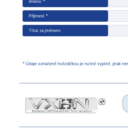
Jméno: *
Příjmení: *
Titul za jménem:
* Údaje označené hvězdičkou je nutné vyplnit, jinak n
BotDetect CAPTCHA ASP.NET Form Validation