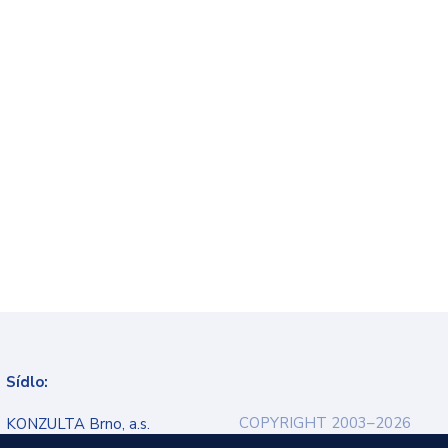
Sídlo:
COPYRIGHT 2003–2026
KONZULTA Brno, a.s.
Ochrana osobních údajů
Veveří 9, 602 00 Brno