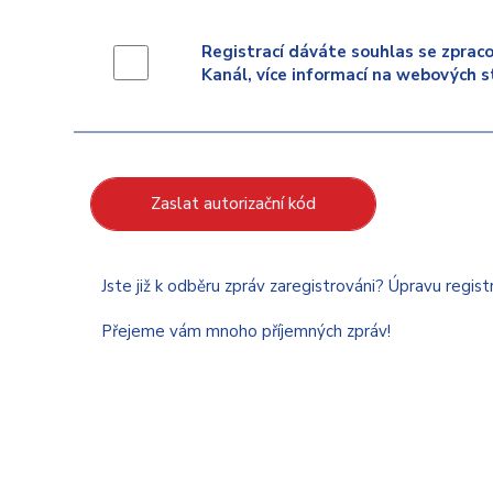
Registrací dáváte souhlas se zpraco
Kanál, více informací na webových s
Zaslat autorizační kód
Jste již k odběru zpráv zaregistrováni? Úpravu regis
Přejeme vám mnoho příjemných zpráv!