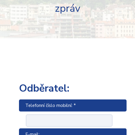
zpráv
Odběratel:
Telefonní číslo mobilní: *
E-mail: