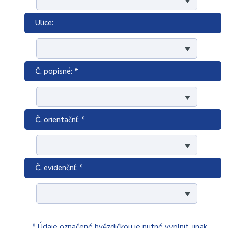
Ulice:
Č. popisné: *
Č. orientační: *
Č. evidenční: *
* Údaje označené hvězdičkou je nutné vyplnit, jinak