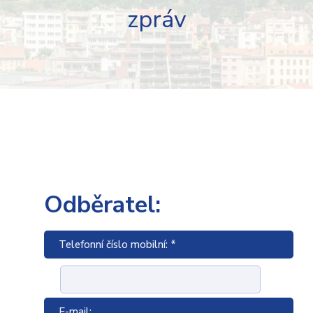
zpráv
Odběratel:
Telefonní číslo mobilní: *
E-mail: