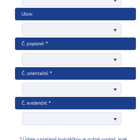
Ulice:
Č. popisné: *
Č. orientační: *
Č. evidenční: *
* Údaje označené hvězdičkou je nutné vyplnit, jinak