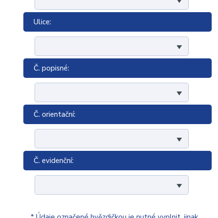
Ulice:
Č. popisné:
Č. orientační:
Č. evidenční:
* Údaje označené hvězdičkou je nutné vyplnit, jinak