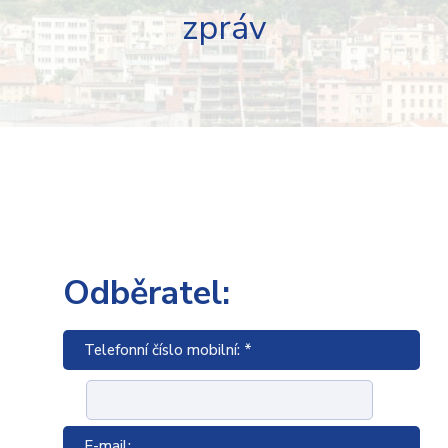
zpráv
Odběratel:
Telefonní číslo mobilní: *
E-mail: