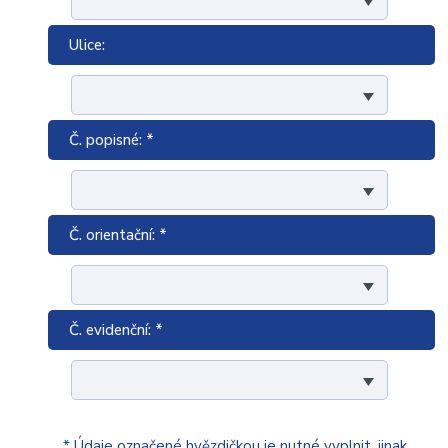
Ulice:
Č. popisné: *
Č. orientační: *
Č. evidenční: *
* Údaje označené hvězdičkou je nutné vyplnit, jinak