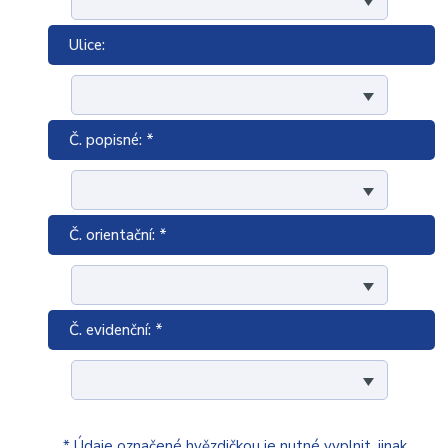
Ulice:
Č. popisné: *
Č. orientační: *
Č. evidenční: *
* Údaje označené hvězdičkou je nutné vyplnit, jinak