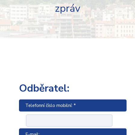
zpráv
Odběratel:
Telefonní číslo mobilní: *
E-mail: