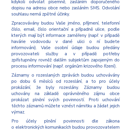
kdykoli odvolat písemně, zasláním doporučeného
dopisu na adresu obce nebo zasláním SMS. Odvolání
souhlasu nemá zpětné účinky.
Zpracovávány budou Vaše jméno, příjmení, telefonní
číslo, email, číslo orientační a případně ulice, podle
kterých mají být informace zaměřeny (např. v případě
havárie vodovodu v dané ulici o ní budete
informováni). Vaše osobní údaje budou předány
provozovateli služby a v případě potřeby
zpřístupněny rovněž dalším subjektům zapojeným do
procesu informování (např. orgánům krizového řízení).
Záznamy o rozeslaných zprávách budou uchovávány
po dobu 6 měsíců od rozeslání, a to pro účely
prokázání, že byly rozeslány. Záznamy budou
uchovány na základě oprávněného zájmu obce
prokázat plnění svých povinností. Proti uchování
těchto záznamů můžete vznést námitku a žádat jejich
výmaz.
Pro účely plnění povinnosti dle zákona
o elektronických komunikacích budou provozovatelem